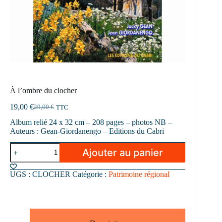
À l’ombre du clocher
19,00
€
29,00
€
TTC
Le
Le
prix
prix
Album relié 24 x 32 cm – 208 pages – photos NB –
initial
actuel
Auteurs : Gean-Giordanengo – Editions du Cabri
était :
est :
29,00 €.
19,00 €.
quantité
Ajouter au panier
de
À
l'ombre
UGS :
CLOCHER
Catégorie :
Patrimoine régional
du
clocher