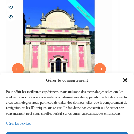
Gérer le consentement
Pour offrir les meilleures expériences, nous utilisons des technologies telles que les
cookies pour stocker et/ou accéder aux informations des appareils. Le fait de consentir
à ces technologies nous permettra de traiter des données telles que le comportement de
navigation ou les ID uniques sur ce site. Le fait de ne pas consentir ou de retirer son
consentement peut avoir un effet négatif sur certaines caractéristiques et fonctions.
L’église Santa Maria in Albis (Version intégrale)
La
69,00
€
TTC
Gérer les services