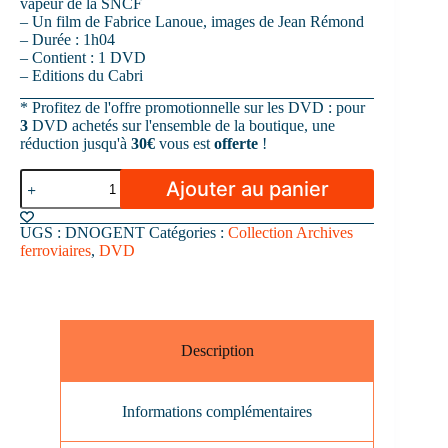
vapeur de la SNCF
– Un film de Fabrice Lanoue, images de Jean Rémond
– Durée : 1h04
– Contient : 1 DVD
– Editions du Cabri
* Profitez de l'offre promotionnelle sur les DVD : pour
3
DVD achetés sur l'ensemble de la boutique, une
réduction jusqu'à
30€
vous est
offerte
!
quantité
Ajouter au panier
de
DVD
Les
UGS :
DNOGENT
Catégories :
Collection Archives
derniers
ferroviaires
,
DVD
panaches
de
la
SNCF
n°6
:
Description
Le
dépôt
de
Informations complémentaires
Nogent-
Vincennes