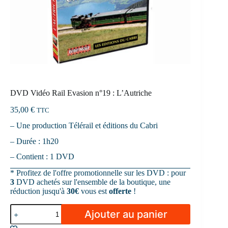
DVD Vidéo Rail Evasion n°19 : L’Autriche
35,00
€
TTC
– Une production Télérail et éditions du Cabri
– Durée : 1h20
– Contient : 1 DVD
* Profitez de l'offre promotionnelle sur les DVD : pour
3
DVD achetés sur l'ensemble de la boutique, une
réduction jusqu'à
30€
vous est
offerte
!
quantité
Ajouter au panier
de
DVD