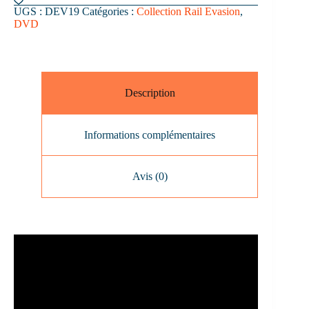
Vidéo
UGS :
DEV19
Catégories :
Collection Rail Evasion
,
Rail
DVD
Evasion
n°19
:
L'Autriche
Description
Informations complémentaires
Avis (0)