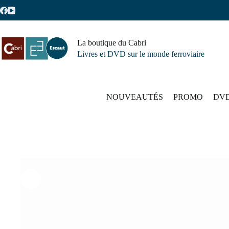
Passer
🌴
au
contenu
La boutique du Cabri
Livres et DVD sur le monde ferroviaire
Les carnets d
NOUVEAUTÉS
PROMO
DV
19,50
€
Plus que 3 en stock
TTC